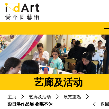
跳到内容（按回车键）
A
A
A
EN
繁
简
艺廊及活动
主页
艺廊及活动
展览重温
热门关键字：
梁日洪作品展 叠喋不休
返