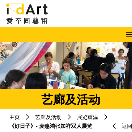
跳到内容（按回车键）
A
A
A
EN
繁
简
艺廊及活动
主页
艺廊及活动
展览重温
热门关键字：
《好日子》- 麦惠鸿张加祥双人展览
返