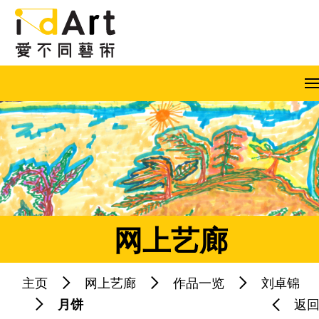
跳到内容（按回车键）
A
A
A
EN
繁
简
网上艺廊
主页
网上艺廊
作品一览
刘卓锦
热门关键字：
月饼
返