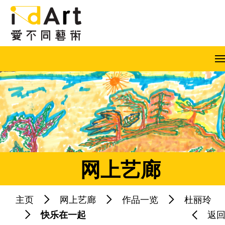
跳到内容（按回车键）
A
A
A
EN
繁
简
网上艺廊
主页
网上艺廊
作品一览
杜丽玲
热门关键字：
快乐在一起
返