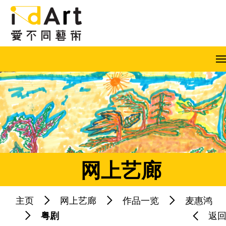
跳到内容（按回车键）
A
A
A
EN
繁
简
网上艺廊
主页
网上艺廊
作品一览
麦惠鸿
热门关键字：
粤剧
返