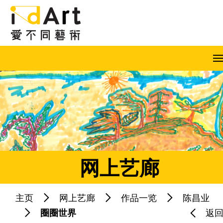
跳到内容（按回车键）
A
A
A
EN
繁
简
网上艺廊
主页
网上艺廊
作品一览
陈昌业
热门关键字：
圈圈世界
返