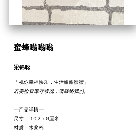
合作机会
蜜蜂嗡嗡嗡
梁锦聪
「祝你幸福快乐，生活甜甜蜜蜜」
若要检查库存状况，请联络我们。
—产品详情—
尺寸： 10.2 x 8厘米
材质：木浆棉