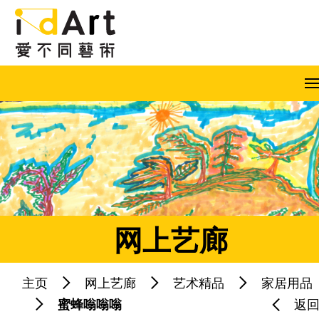
跳到内容（按回车键）
A
A
A
EN
繁
简
网上艺廊
主页
网上艺廊
艺术精品
家居用品
热门关键字：
蜜蜂嗡嗡嗡
返