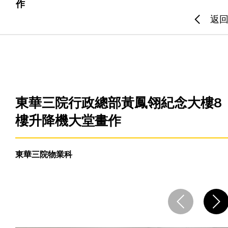
作
返
主頁
愛不同藝術
最新消息
東華三院行政總部黃鳳翎紀念大樓8
樓升降機大堂畫作
藝廊及活動
藝術培訓
東華三院物業科
愛不同藝術家
網上藝廊