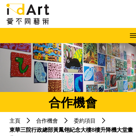
跳到內容（按回車鍵）
A
A
A
EN
繁
简
合作機會
主頁
合作機會
委約項目
熱門關鍵字：
藝術共融
藝術家
東華三院行政總部黃鳳翎紀念大樓8樓升降機大堂畫