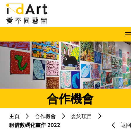
跳到內容（按回車鍵）
A
A
A
EN
繁
简
合作機會
主頁
合作機會
委約項目
熱門關鍵字：
藝術共融
藝術家
租借數碼化畫作 2022
返