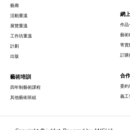
藝廊
網
活動重溫
作品
展覽重溫
藝術
工作坊重溫
寄賣
計劃
訂購
出版
合
藝術培訓
委約
四年制藝術課程
義工
其他藝術班組