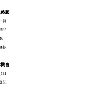
上藝廊
一覽
精品
點
條款
作機會
項目
登記