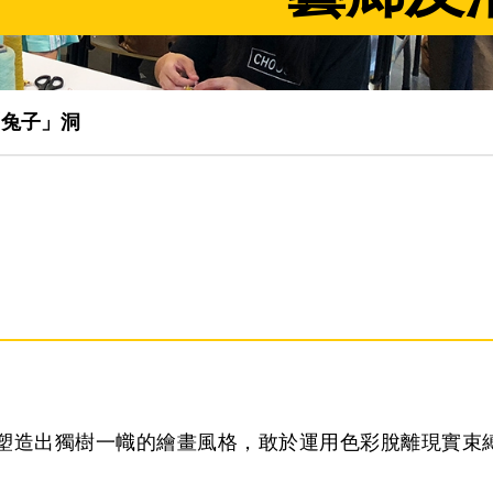
「兔子」洞
塑造出獨樹一幟的繪畫風格，敢於運用色彩脫離現實束