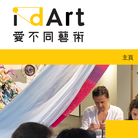
跳到內容（按回車鍵）
主頁