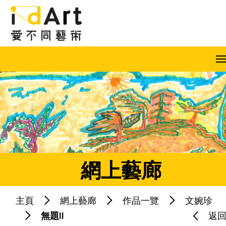
跳到內容（按回車鍵）
A
A
A
EN
繁
简
網上藝廊
主頁
網上藝廊
作品一覽
文婉珍
熱門關鍵字：
藝術共融
藝術家
無題II
返