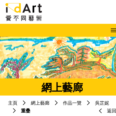
跳到內容（按回車鍵）
A
A
A
EN
繁
简
網上藝廊
主頁
網上藝廊
作品一覽
吳芷妮
熱門關鍵字：
藝術共融
藝術家
重疊
返