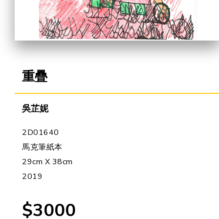
合作機會
重疊
吳芷妮
2D01640
馬克筆紙本
29cm X 38cm
2019
$3000