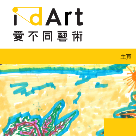
跳到內容（按回車鍵）
主頁