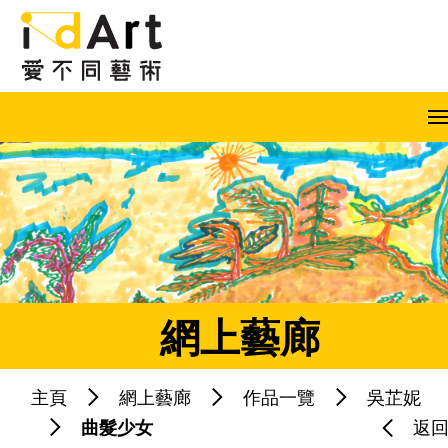
跳到內容（按回車鍵）
A
A
A
EN
繁
简
網上藝廊
主頁
網上藝廊
作品一覽
吳芷妮
熱門關鍵字：
藝術共融
藝術家
曲髮少女
返