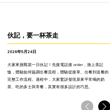
主頁
愛不同藝術
伙記，要一杯茶走
最新消息
2026年5月24日
藝廊及活動
大家來挑戰當一日伙記！先接電話接 order，換上茶記
恤，體驗如何協調出餐流程，體驗從接單、出餐到送餐的
藝術培訓
完整工作流程。過程中，大家驚訝發現原來平常喝的奶
茶、吃的多士與常餐，其實有很多設計的巧思。
愛不同藝術家
網上藝廊