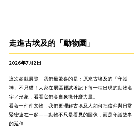
主頁
愛不同藝術
走進古埃及的「動物園」
最新消息
2026年7月2日
藝廊及活動
這次參觀展覽，我們最驚喜的是：原來古埃及的「守護
神」不只貓！大家在展區裡試著記下每一種出現的動物名
藝術培訓
字／形象，看看它們各自象徵什麼力量。
看著一件件文物，我們更理解古埃及人如何把信仰與日常
愛不同藝術家
緊密連在一起——動物不只是看見的圖像，而是守護故事
的延伸
網上藝廊