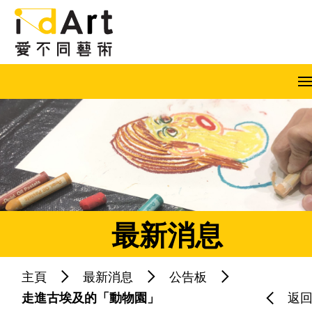
跳到內容（按回車鍵）
A
A
A
EN
繁
简
最新消息
主頁
最新消息
公告板
熱門關鍵字：
藝術共融
藝術家
走進古埃及的「動物園」
返