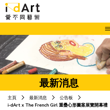
跳到內容（按回車鍵）
A
A
A
EN
繁
简
最新消息
主頁
最新消息
公告板
熱門關鍵字：
藝術共融
藝術家
i-dArt x The French Girl 重疊心形圖案展覽開幕禮