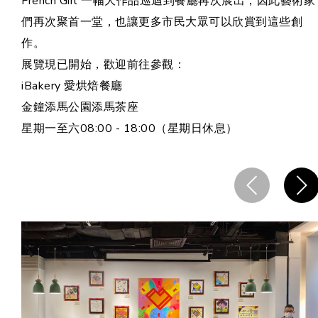
French Girl 一幅大作品巡迴到餐廳再次展出，因此藝術家
合作機會
們再次聚首一堂，也讓更多市民大眾可以欣賞到這些創
作。
展覽現已開始，歡迎前往參觀：
iBakery 愛烘焙餐廳
金鐘添馬公園添馬茶座
星期一至六08:00 - 18:00（星期日休息）