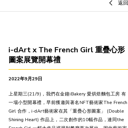
返
主頁
愛不同藝術
i-dArt x The French Girl 重疊心形
最新消息
圖案展覽開幕禮
藝廊及活動
2022年9月29日
藝術培訓
上星期三(21/9)，我們在金鐘
iBakery 愛烘焙麵包工房
有
愛不同藝術家
一場小型開幕禮，早前獲邀與著名NFT藝術家The French
Girl 合作，i-dArt藝術家在其「重疊心形圖案」 (Double
網上藝廊
Shining Heart) 作品上，二次創作的10幅作品，連同the