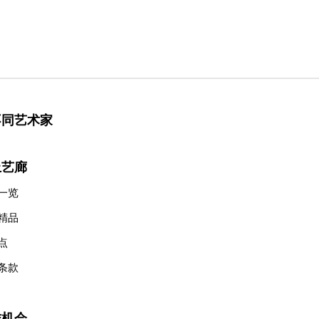
不同艺术家
上艺廊
一览
精品
点
条款
作机会