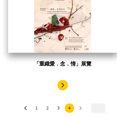
合作機會
「重織愛．念．情」展覽
1
2
3
4