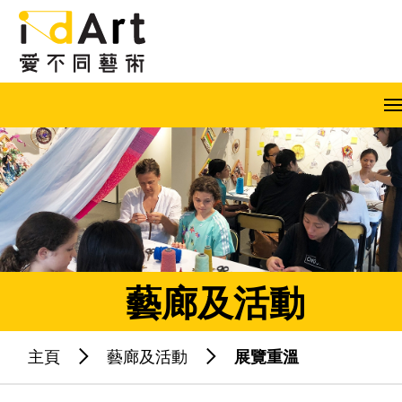
跳到內容（按回車鍵）
A
A
A
EN
繁
简
藝廊及活動
主頁
藝廊及活動
展覽重溫
熱門關鍵字：
藝術共融
藝術家