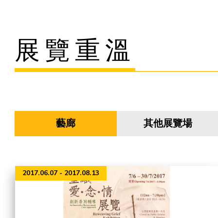
主頁
展覽重溫
愛不同藝術
最新消息
藝廊及活動
藝廊
其他展覽場
藝術培訓
2017.06.07 - 2017.08.13
愛不同藝術家
網上藝廊