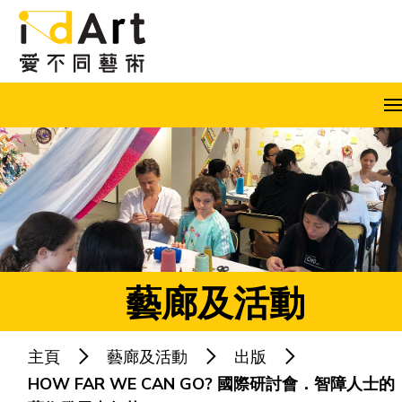
跳到內容（按回車鍵）
A
A
A
EN
繁
简
藝廊及活動
主頁
藝廊及活動
出版
熱門關鍵字：
藝術共融
藝術家
HOW FAR WE CAN GO? 國際研討會．智障人士的