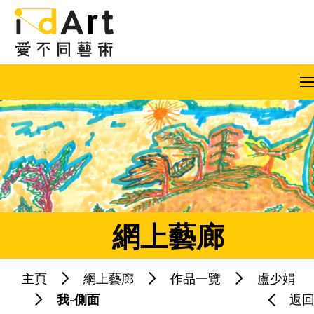
跳到內容（按回車鍵）
A
A
A
EN
繁
简
網上藝廊
主頁
網上藝廊
作品一覽
盧少娟
熱門關鍵字：
藝術共融
藝術家
我-側面
返