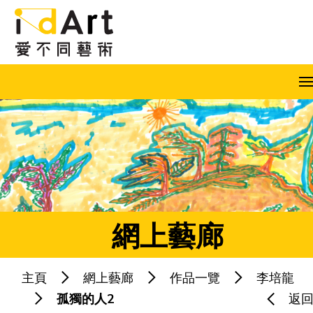
跳到內容（按回車鍵）
A
A
A
EN
繁
简
網上藝廊
主頁
網上藝廊
作品一覽
李培龍
熱門關鍵字：
藝術共融
藝術家
孤獨的人2
返