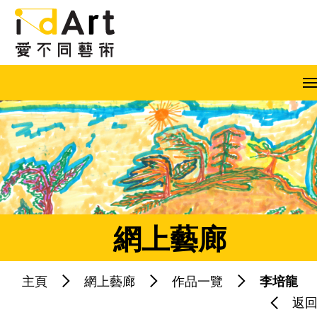
跳到內容（按回車鍵）
A
A
A
EN
繁
简
網上藝廊
主頁
網上藝廊
作品一覽
李培龍
熱門關鍵字：
藝術共融
藝術家
返