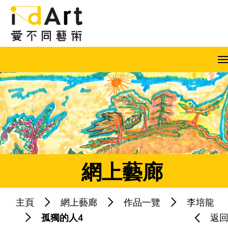
跳到內容（按回車鍵）
A
A
A
EN
繁
简
網上藝廊
主頁
網上藝廊
作品一覽
李培龍
熱門關鍵字：
藝術共融
藝術家
孤獨的人4
返