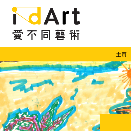
跳到內容（按回車鍵）
主頁