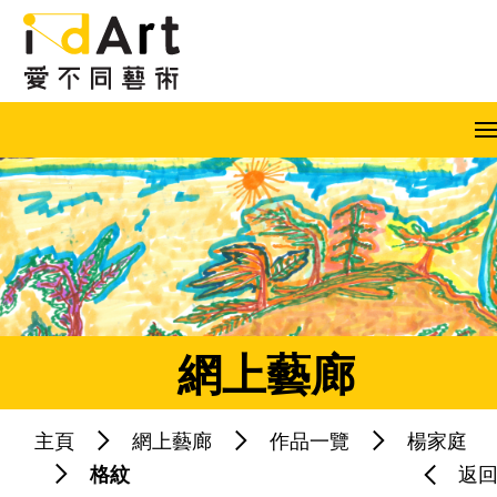
跳到內容（按回車鍵）
A
A
A
EN
繁
简
網上藝廊
主頁
網上藝廊
作品一覽
楊家庭
熱門關鍵字：
藝術共融
藝術家
格紋
返