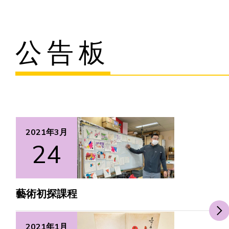
主頁
公告板
愛不同藝術
最新消息
藝廊及活動
2021年3月
24
藝術培訓
愛不同藝術家
藝術初探課程
網上藝廊
2021年1月