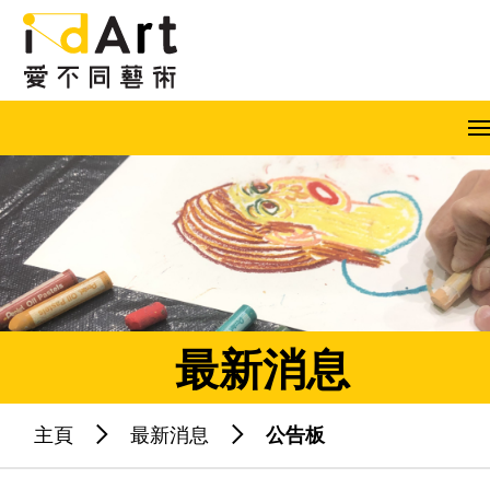
跳到內容（按回車鍵）
A
A
A
EN
繁
简
最新消息
主頁
最新消息
公告板
熱門關鍵字：
藝術共融
藝術家