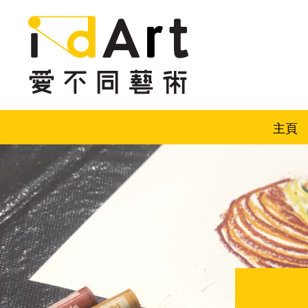
跳到內容（按回車鍵）
主頁