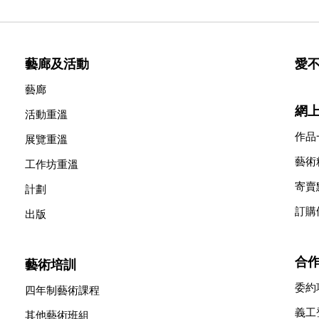
藝廊及活動
愛
藝廊
網
活動重溫
作品
展覽重溫
藝術
工作坊重溫
寄賣
計劃
訂購
出版
合
藝術培訓
委約
四年制藝術課程
義工
其他藝術班組