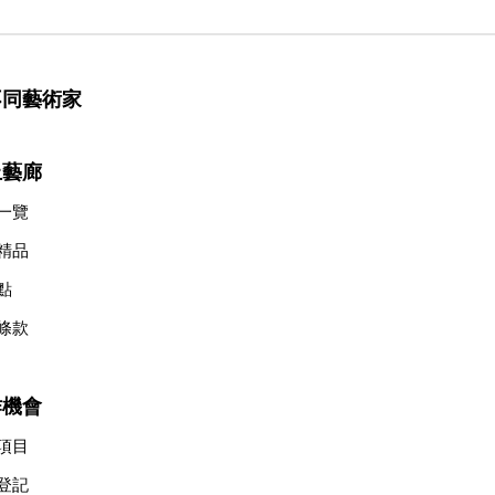
不同藝術家
上藝廊
一覽
精品
點
條款
作機會
項目
登記