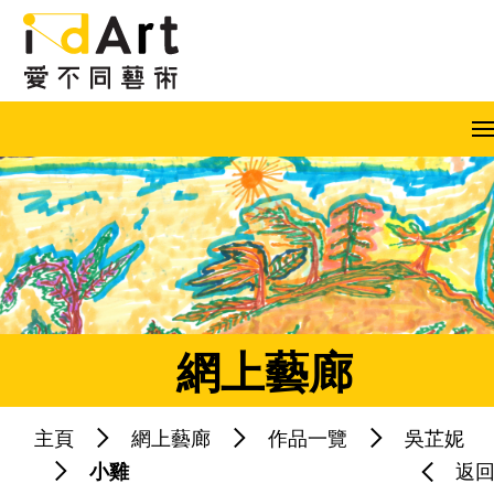
跳到內容（按回車鍵）
A
A
A
EN
繁
简
網上藝廊
主頁
網上藝廊
作品一覽
吳芷妮
熱門關鍵字：
藝術共融
藝術家
小雞
返